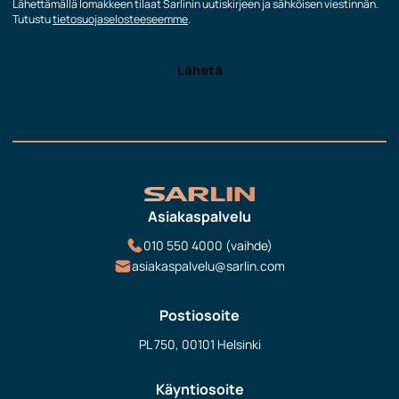
Lähettämällä lomakkeen tilaat Sarlinin uutiskirjeen ja sähköisen viestinnän.
Tutustu
tietosuojaselosteeseemme
.
Asiakaspalvelu
010 550 4000 (vaihde)
asiakaspalvelu@sarlin.com
Postiosoite
PL 750, 00101 Helsinki
Käyntiosoite