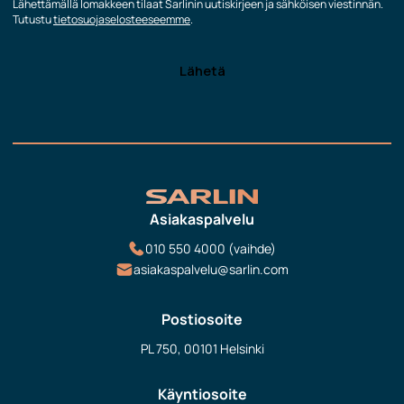
Lähettämällä lomakkeen tilaat Sarlinin uutiskirjeen ja sähköisen viestinnän.
Tutustu
tietosuojaselosteeseemme
.
Asiakaspalvelu
010 550 4000 (vaihde)
asiakaspalvelu@sarlin.com
Postiosoite
PL 750, 00101 Helsinki
Käyntiosoite