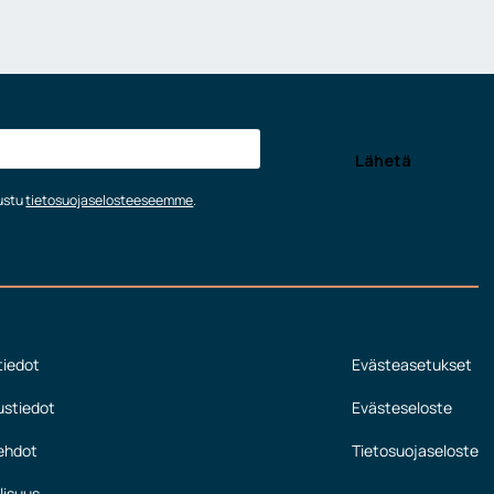
tustu
tietosuojaselosteeseemme
.
tiedot
Evästeasetukset
ustiedot
Evästeseloste
ehdot
Tietosuojaseloste
lisuus