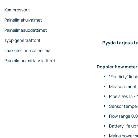
Kompressorit
Paineilmakuivaimet
Paineilmasuodattimet
Typpigeneraattorit
Pyydä tarjous ta
Lääkkeellinen paineilma
Paineilman mittauslaitteet
Doppler flow meter 
"For dirty" liqui
Measurement w
Pipe sizes 13 
Sensor temper
Flow range 0.0
Battery life up 
Mains power s