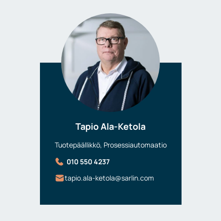
Tapio Ala-Ketola
Tuotepäällikkö, Prosessiautomaatio
010 550 4237
tapio.ala-ketola@sarlin.com