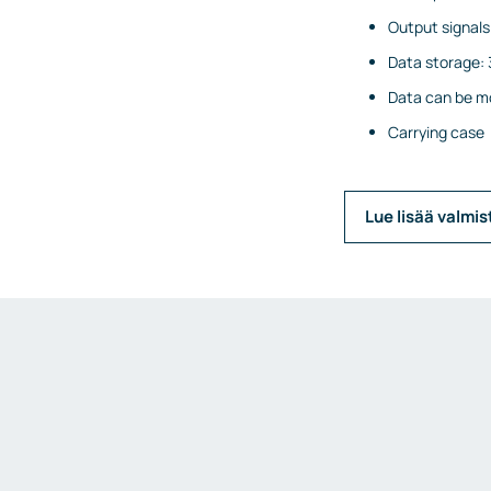
Output signal
Data storage:
Data can be mo
Carrying case
Lue lisää valmis