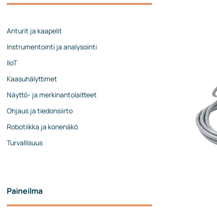
Johtoryhmä
Ota yhteyttä
Anturit ja kaapelit
Instrumentointi ja analysointi
IIoT
Kaasuhälyttimet
Näyttö- ja merkinantolaitteet
Ohjaus ja tiedonsiirto
Robotiikka ja konenäkö
Turvallisuus
Paineilma