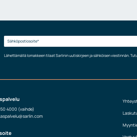
Lähettämällä lomakkeen tilaat Sarlinin uutiskirjeen ja sähköisen viestinnän. Tu
spalvelu
Yhteys
550 4000 (vaihde)
Laskut
kaspalvelu@sarlin.com
Myynti
soite
Vastuul