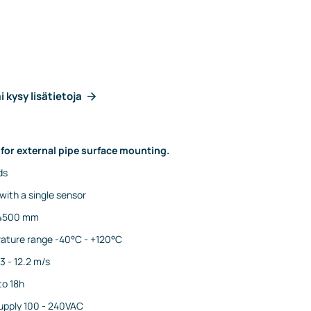
i kysy lisätietoja
for external pipe surface mounting.
ds
ith a single sensor
- 4500 mm
ature range -40°C - +120°C
3 - 12.2 m/s
to 18h
upply 100 - 240VAC