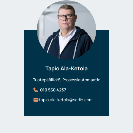
Tapio Ala-Ketola
Tuotepäällikkö, Prosessiautomaatio
010 550 4237
tapio.ala-ketola@sarlin.com