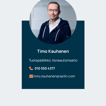
Timo Kauhanen
Tuotepäällikkö, Koneautomaatio
010 550 4377
timo.kauhanen@sarlin.com