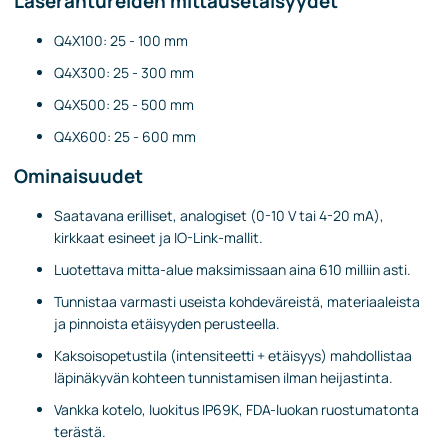
Laserantureiden mittausetäisyydet
Q4X100: 25 - 100 mm
Q4X300: 25 - 300 mm
Q4X500: 25 - 500 mm
Q4X600: 25 - 600 mm
Ominaisuudet
Saatavana erilliset, analogiset (0-10 V tai 4-20 mA),
kirkkaat esineet ja IO-Link-mallit.
Luotettava mitta-alue maksimissaan aina 610 milliin asti.
Tunnistaa varmasti useista kohdeväreistä, materiaaleista
ja pinnoista etäisyyden perusteella.
Kaksoisopetustila (intensiteetti + etäisyys) mahdollistaa
läpinäkyvän kohteen tunnistamisen ilman heijastinta.
Vankka kotelo, luokitus IP69K, FDA-luokan ruostumatonta
terästä.