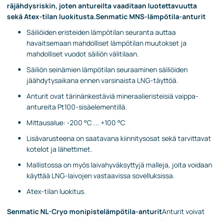
räjähdysriskin, joten antureilta vaaditaan luotettavuutta
sekä Atex-tilan luokitusta.
Senmatic MNS-lämpötila-anturit
Säiliöiden eristeiden lämpötilan seuranta auttaa
havaitsemaan mahdolliset lämpötilan muutokset ja
mahdolliset vuodot säiliön välitilaan.
Säiliön seinämien lämpötilan seuraaminen säiliöiden
jäähdytysaikana ennen varsinaista LNG-täyttöä.
Anturit ovat tärinänkestäviä mineraalieristeisiä vaippa-
antureita Pt100-sisäelementillä.
Mittausalue: -200 °C ... +100 °C
Lisävarusteena on saatavana kiinnitysosat sekä tarvittavat
kotelot ja lähettimet.
Mallistossa on myös laivahyväksyttyjä malleja, joita voidaan
käyttää LNG-laivojen vastaavissa sovelluksissa.
Atex-tilan luokitus.
Senmatic NL-Cryo monipistelämpötila-anturit
Anturit voivat