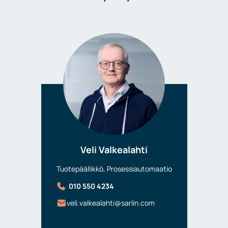
Veli Valkealahti
Tuotepäällikkö, Prosessiautomaatio
010 550 4234
veli.valkealahti@sarlin.com