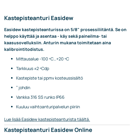
Kastepisteanturi Easidew
Easidew kastepisteanturissa on 5/8" prosessiliitäntä. Se on
helppo käyttää ja asentaa - käy sekä paineilma- tai
kaasusovelluksiin. Anturin mukana toimitetaan aina
kalibrointitodistus.
Mittausalue -100 ºC…+20 ºC
Tarkkuus ±2 ºCdp
Kastepiste tai ppmv kosteussisältö
” johdin
Vankka 316 SS runko IP66
Kuuluu vaihtoanturipalvelun piiriin
Lue lisää Easidew kastepisteanturista täältä.
Kastepisteanturi Easidew Online