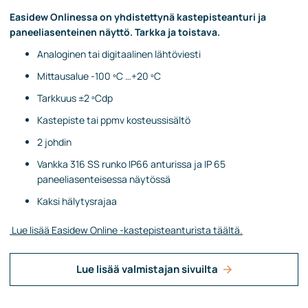
Easidew Onlinessa on yhdistettynä kastepisteanturi ja
paneeliasenteinen näyttö. Tarkka ja toistava.
Analoginen tai digitaalinen lähtöviesti
Mittausalue -100 ºC …+20 ºC
Tarkkuus ±2 ºCdp
Kastepiste tai ppmv kosteussisältö
2 johdin
Vankka 316 SS runko IP66 anturissa ja IP 65
paneeliasenteisessa näytössä
Kaksi hälytysrajaa
Lue lisää Easidew Online -kastepisteanturista täältä.
Lue lisää valmistajan sivuilta