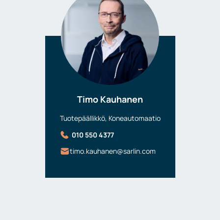
Timo Kauhanen
Tuotepäällikkö, Koneautomaatio
010 550 4377
timo.kauhanen@sarlin.com