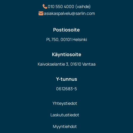
010 550 4000 (vaihde)
asiakaspalvelu@sarlin.com
Postiosoite
PL 750, 00101 Helsinki
Käyntiosoite
Kaivokselantie 3, 01610 Vantaa
Y-tunnus
0612683-5
Yhteystiedot
Laskutustiedot
Myyntiehdot