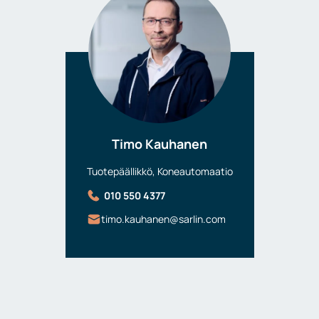
Timo Kauhanen
Tuotepäällikkö, Koneautomaatio
010 550 4377
timo.kauhanen@sarlin.com