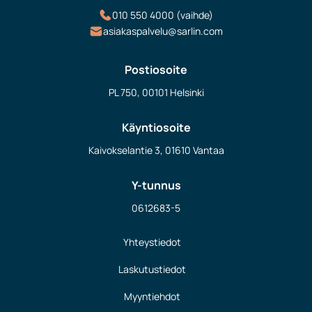
010 550 4000 (vaihde)
asiakaspalvelu@sarlin.com
Postiosoite
PL 750, 00101 Helsinki
Käyntiosoite
Kaivokselantie 3, 01610 Vantaa
Y-tunnus
0612683-5
Yhteystiedot
Laskutustiedot
Myyntiehdot