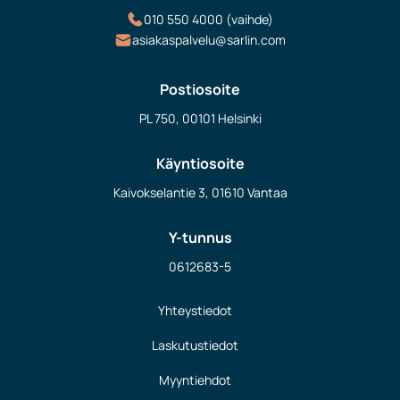
010 550 4000 (vaihde)
asiakaspalvelu@sarlin.com
Postiosoite
PL 750, 00101 Helsinki
Käyntiosoite
Kaivokselantie 3, 01610 Vantaa
Y-tunnus
0612683-5
Yhteystiedot
Laskutustiedot
Myyntiehdot