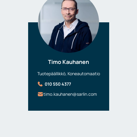
Timo Kauhanen
Tuotepäällikkö, Koneautomaatio
010 550 4377
timo.kauhanen@sarlin.com