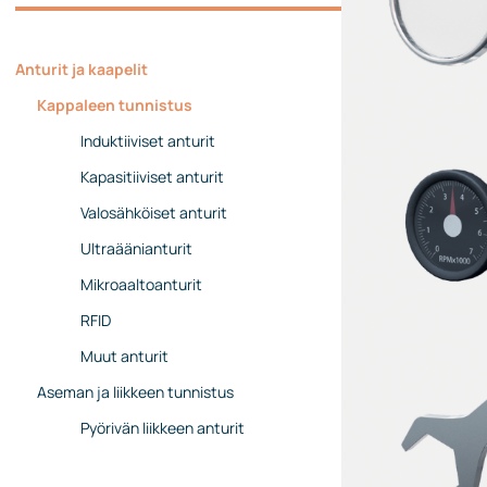
Johtoryhmä
Ota yhteyttä
Anturit ja kaapelit
Kappaleen tunnistus
Induktiiviset anturit
Kapasitiiviset anturit
Valosähköiset anturit
Ultraäänianturit
Mikroaaltoanturit
RFID
Muut anturit
Aseman ja liikkeen tunnistus
Pyörivän liikkeen anturit
Lineaarianturit