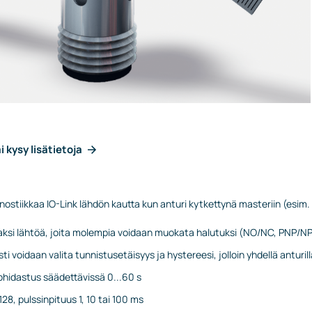
i kysy lisätietoja
gnostiikkaa IO-Link lähdön kautta kun anturi kytkettynä masteriin (esi
aksi lähtöä, joita molempia voidaan muokata halutuksi (NO/NC, PNP/N
i voidaan valita tunnistusetäisyys ja hystereesi, jolloin yhdellä anturil
ohidastus säädettävissä 0...60 s
.128, pulssinpituus 1, 10 tai 100 ms