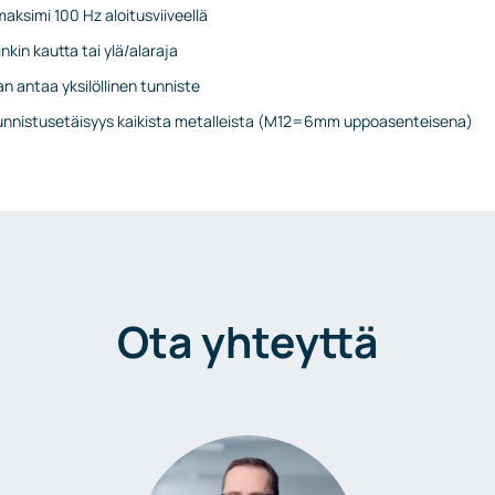
aksimi 100 Hz aloitusviiveellä
nkin kautta tai ylä/alaraja
an antaa yksilöllinen tunniste
 tunnistusetäisyys kaikista metalleista (M12=6mm uppoasenteisena)
Ota yhteyttä