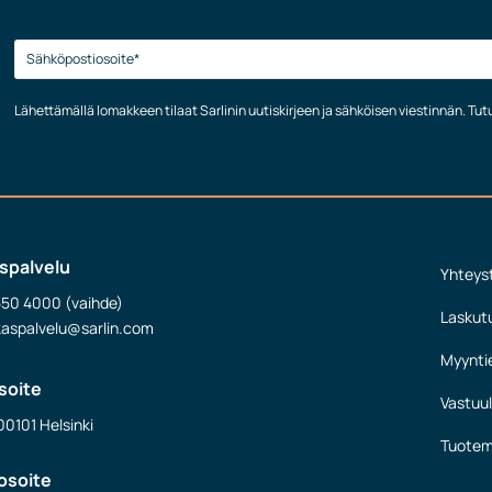
Lähettämällä lomakkeen tilaat Sarlinin uutiskirjeen ja sähköisen viestinnän. Tu
spalvelu
Yhteys
550 4000 (vaihde)
Laskut
kaspalvelu@sarlin.com
Myynti
soite
Vastuul
00101 Helsinki
Tuotem
osoite