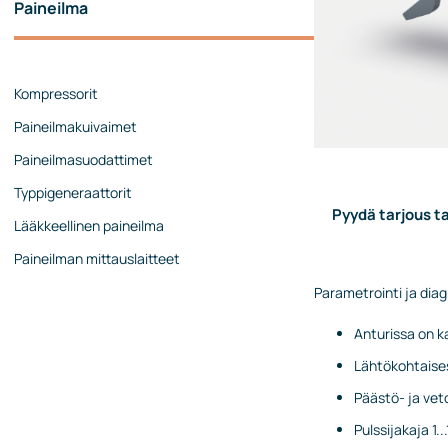
Paineilma
Laseranturit
Valoverhot
Prosessimittaukset
Kompressorit
Lämpötila
Paineilmakuivaimet
Valmiskaapelit ja liittimet
Paineilmasuodattimet
M8/M12-kaapelit
Typpigeneraattorit
Muut kaapelit
Pyydä tarjous ta
Lääkkeellinen paineilma
Teollisuusliittimet
Paineilman mittauslaitteet
Instrumentointi ja analysointi
Parametrointi ja dia
IIoT
Anturissa on k
Kaasuhälyttimet
Lähtökohtaisest
Näyttö- ja merkinantolaitteet
Päästö- ja vet
Ohjaus ja tiedonsiirto
Pulssijakaja 1..
Robotiikka ja konenäkö