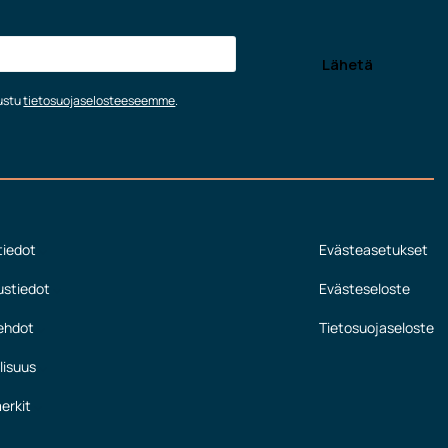
tustu
tietosuojaselosteeseemme
.
tiedot
Evästeasetukset
ustiedot
Evästeseloste
ehdot
Tietosuojaseloste
lisuus
erkit