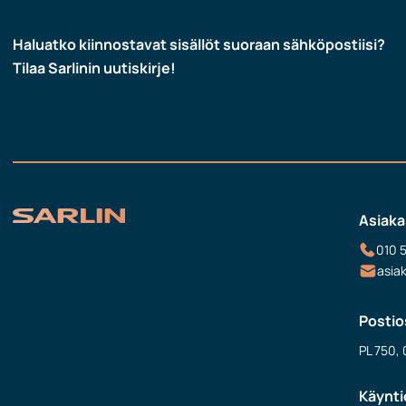
Haluatko kiinnostavat sisällöt suoraan sähköpostiisi?
Tilaa Sarlinin uutiskirje!
Asiaka
010 
asia
Postio
PL 750, 
Käynti