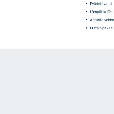
Pyörintävahti m
Turvallisuus
Lämpötila IO-Li
Anturille voida
Erittäin pitkä