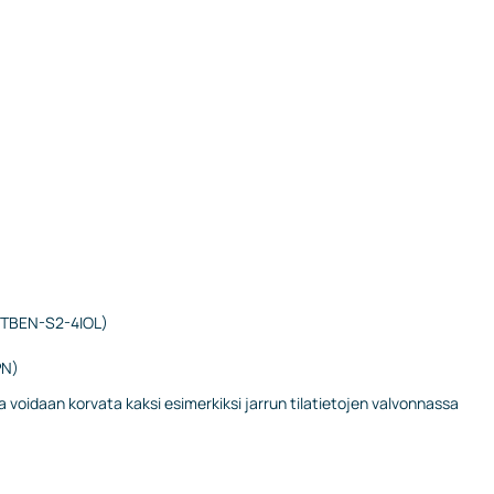
m. TBEN-S2-4IOL)
PN)
la voidaan korvata kaksi esimerkiksi jarrun tilatietojen valvonnassa