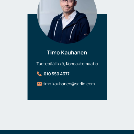
Timo Kauhanen
Tuotepäällikkö, Koneautomaatio
010 550 4377
timo.kauhanen@sarlin.com