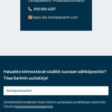
Tuotepäällikkö, Prosessiautomaatio
010 550 4237
tapio.ala-ketola@sarlin.com
Haluatko kiinnostavat sisällöt suoraan sähköpostiisi?
Tilaa Sarlinin uutiskirje!
Lähettämällä lomakkeen tilaat Sarlinin uutiskirjeen ja sähköisen viestinnän.
Tutustu
tietosuojaselosteeseemme
.