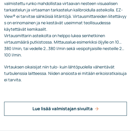
valmistettu
runko mahdollistaa virtaavan nesteen visuaalisen
tarkastelun ja virtaaman tarkastelun kalibroidulla asteikolla.
EZ-
View®
ei
tarvitse
sähköisiä
liitäntöjä
.
Virtausmittareiden
liitettävyy
s
on erinomainen
ja ne kestävät
useimmat
teollisuudessa
käytettävä
t
ke
mikaalit.
Virtausmittarin asteikolta on helppo lukea senhetkinen
virtausmäärä
putkistossa. Mittausalue esimerkiksi öljylle on 10…
380 l/min, tai vedelle 2…380 l/min sekä vesipohjaisille nesteille 2…
100 l/min.
Virtauksen oikaisijat niin tulo
-
k
uin lähtöpuolella vähentävät
turbulenssia laitteessa. Niiden ansiosta ei mitään erikoisratkaisuja
ei tarvita.
Lue lisää valmistajan sivuilta