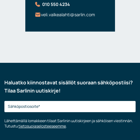
010 550 4234
veli.valkealahti@sarlin.com
Haluatko kiinnostavat sisällöt suoraan sähköpostiisi?
Tilaa Sarlinin uutiskirje!
Lähettämällä lomakkeen tilaat Sarlinin uutiskirjeen ja sähköisen viestinnän.
Tutustu
tietosuojaselosteeseemme
.