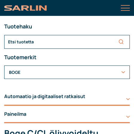
Tuotehaku
Tuotemerkit
BOGE
Automaatio ja digitaaliset ratkaisut
Paineilma
Boge C/CL öljyvoideltu