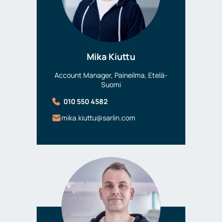
Mika Kiuttu
Account Manager, Paineilma, Etelä-
Suomi
010 550 4582
mika.kiuttu@sarlin.com