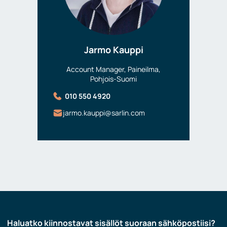
Jarmo Kauppi
Account Manager, Paineilma,
Pohjois-Suomi
010 550 4920
jarmo.kauppi@sarlin.com
Haluatko kiinnostavat sisällöt suoraan sähköpostiisi?