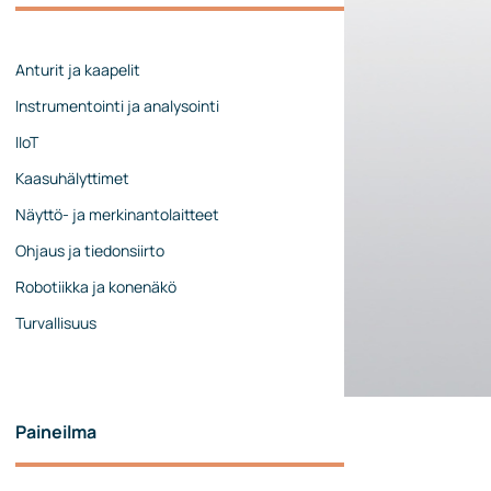
Johtoryhmä
Ota yhteyttä
Anturit ja kaapelit
Instrumentointi ja analysointi
IIoT
Kaasuhälyttimet
Näyttö- ja merkinantolaitteet
Ohjaus ja tiedonsiirto
Robotiikka ja konenäkö
Turvallisuus
Paineilma