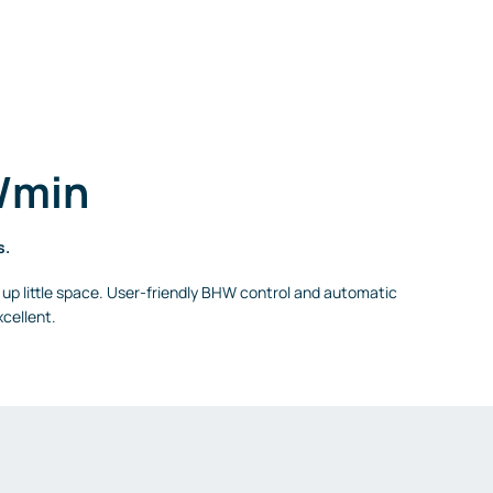
l/min
s.
s up little space. User-friendly BHW control and automatic
cellent.