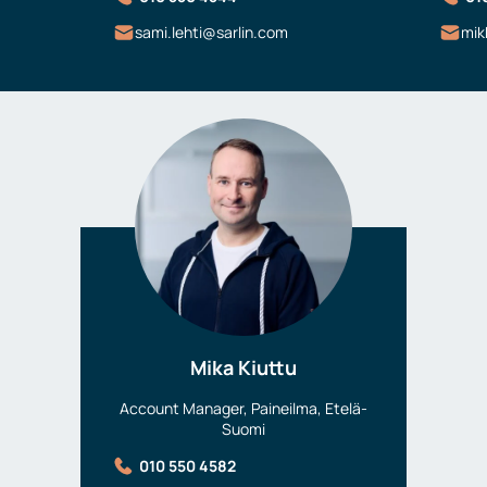
sami.lehti@sarlin.com
mik
Mika Kiuttu
Account Manager, Paineilma, Etelä-
Suomi
010 550 4582