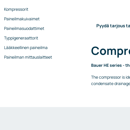
Kompressorit
Paineilmakuivaimet
Pyydä tarjous ta
Paineilmasuodattimet
Typpigeneraattorit
Compre
Lääkkeellinen paineilma
Paineilman mittauslaitteet
Bauer HE series - t
The compressor is ide
condensate drainage 