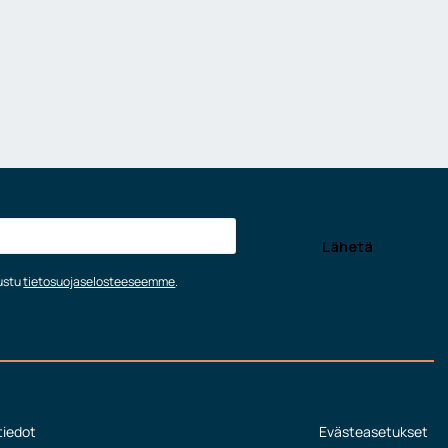
tustu
tietosuojaselosteeseemme
.
tiedot
Evästeasetukset