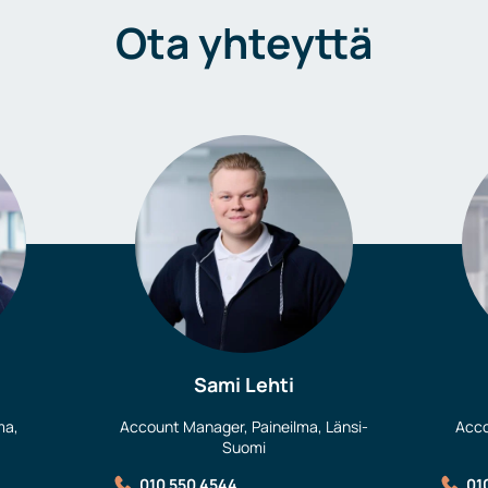
Ota yhteyttä
Sami Lehti
ma,
Account Manager, Paineilma, Länsi-
Acco
Suomi
010 550 4544
01