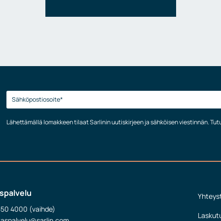
Lähettämällä lomakkeen tilaat Sarlinin uutiskirjeen ja sähköisen viestinnän. Tu
spalvelu
Yhteys
550 4000 (vaihde)
Laskut
kaspalvelu@sarlin.com