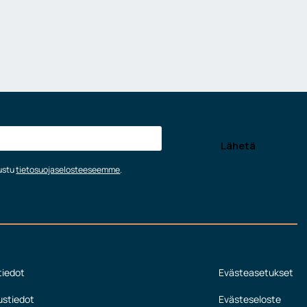
tustu
tietosuojaselosteeseemme
.
tiedot
Evästeasetukset
ustiedot
Evästeseloste