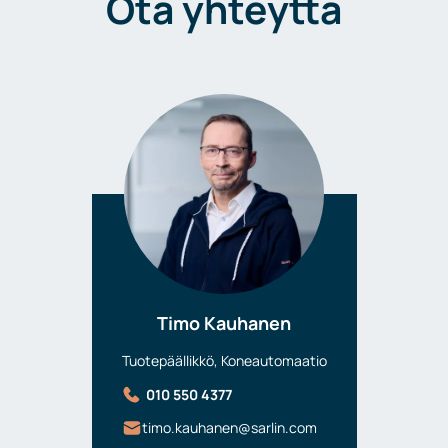
Ota yhteyttä
Timo Kauhanen
Tuotepäällikkö, Koneautomaatio
010 550 4377
timo.kauhanen@sarlin.com