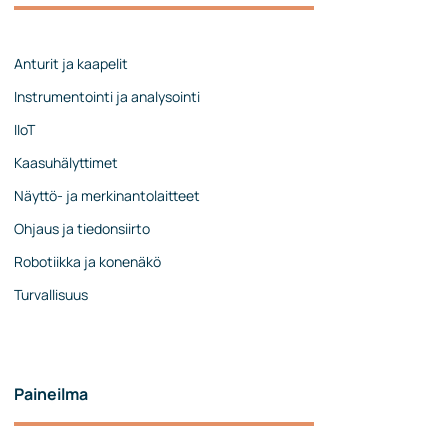
Johtoryhmä
Ota yhteyttä
Anturit ja kaapelit
Instrumentointi ja analysointi
IIoT
Kaasuhälyttimet
Näyttö- ja merkinantolaitteet
Ohjaus ja tiedonsiirto
Robotiikka ja konenäkö
Turvallisuus
Paineilma