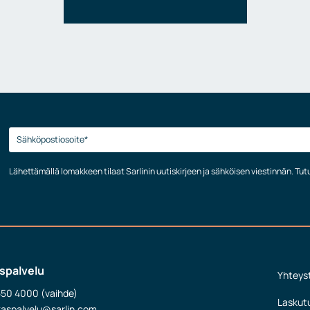
Lähettämällä lomakkeen tilaat Sarlinin uutiskirjeen ja sähköisen viestinnän. Tu
spalvelu
Yhteys
550 4000 (vaihde)
Laskut
kaspalvelu@sarlin.com