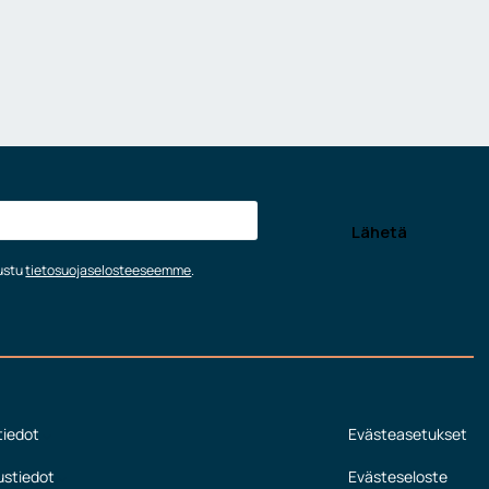
tustu
tietosuojaselosteeseemme
.
tiedot
Evästeasetukset
ustiedot
Evästeseloste