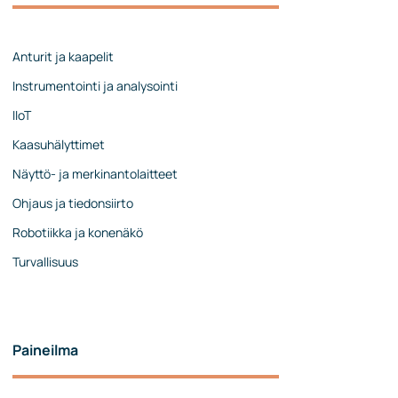
Johtoryhmä
Ota yhteyttä
Anturit ja kaapelit
Instrumentointi ja analysointi
IIoT
Kaasuhälyttimet
Näyttö- ja merkinantolaitteet
Ohjaus ja tiedonsiirto
Robotiikka ja konenäkö
Turvallisuus
Paineilma