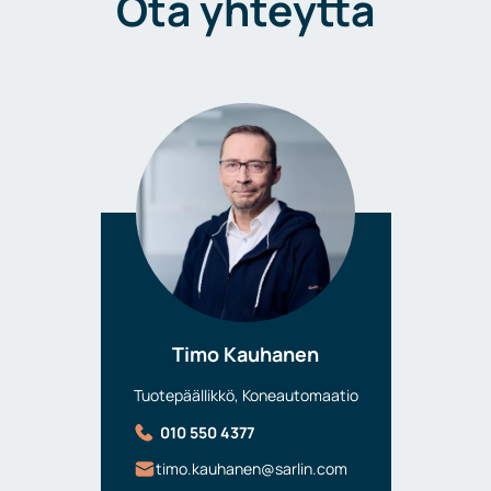
Ota yhteyttä
Timo Kauhanen
Tuotepäällikkö, Koneautomaatio
010 550 4377
timo.kauhanen@sarlin.com