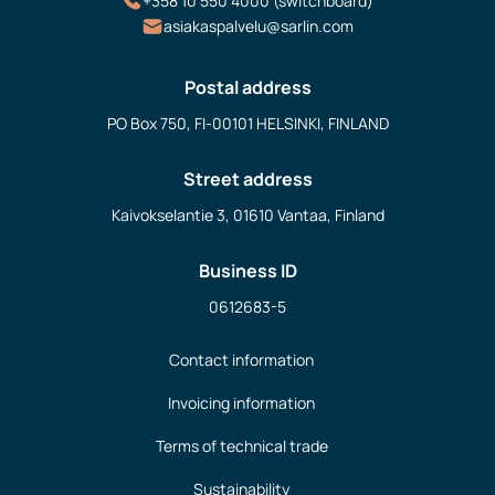
+358 10 550 4000 (switchboard)
asiakaspalvelu@sarlin.com
Postal address
PO Box 750, FI-00101 HELSINKI, FINLAND
Street address
Kaivokselantie 3, 01610 Vantaa, Finland
Business ID
0612683-5
Contact information
Invoicing information
Terms of technical trade
Sustainability