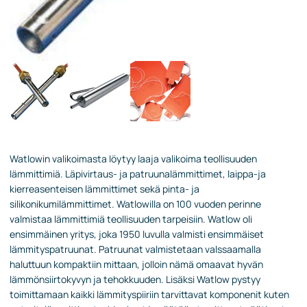
Watlowin valikoimasta löytyy laaja valikoima teollisuuden
lämmittimiä. Läpivirtaus- ja patruunalämmittimet, laippa-ja
kierreasenteisen lämmittimet sekä pinta- ja
silikonikumilämmittimet. Watlowilla on 100 vuoden perinne
valmistaa lämmittimiä teollisuuden tarpeisiin. Watlow oli
ensimmäinen yritys, joka 1950 luvulla valmisti ensimmäiset
lämmityspatruunat. Patruunat valmistetaan valssaamalla
haluttuun kompaktiin mittaan, jolloin nämä omaavat hyvän
lämmönsiirtokyvyn ja tehokkuuden. Lisäksi Watlow pystyy
toimittamaan kaikki lämmityspiiriin tarvittavat komponenit kuten