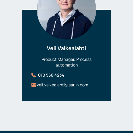
Veli Valkealahti
Product Manager, Process
automation
010 550 4234
veli.valkealahti@sarlin.com