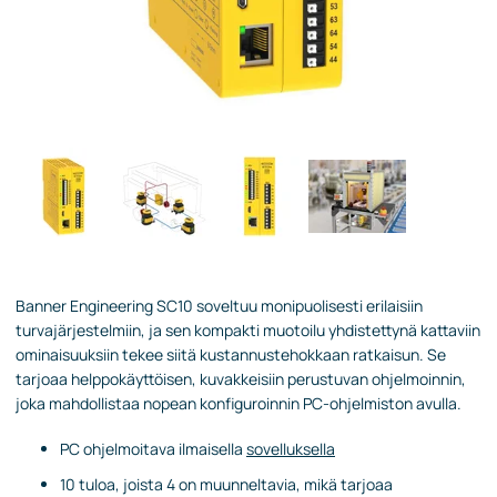
Banner Engineering SC10 soveltuu monipuolisesti erilaisiin
turvajärjestelmiin, ja sen kompakti muotoilu yhdistettynä kattaviin
ominaisuuksiin tekee siitä kustannustehokkaan ratkaisun. Se
tarjoaa helppokäyttöisen, kuvakkeisiin perustuvan ohjelmoinnin,
joka mahdollistaa nopean konfiguroinnin PC-ohjelmiston avulla.
PC ohjelmoitava ilmaisella
sovelluksella
10 tuloa, joista 4 on muunneltavia, mikä tarjoaa