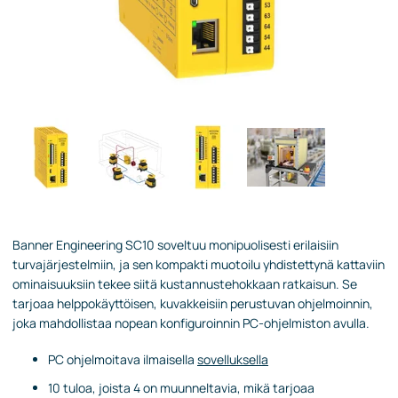
Banner Engineering SC10 soveltuu monipuolisesti erilaisiin
turvajärjestelmiin, ja sen kompakti muotoilu yhdistettynä kattaviin
ominaisuuksiin tekee siitä kustannustehokkaan ratkaisun. Se
tarjoaa helppokäyttöisen, kuvakkeisiin perustuvan ohjelmoinnin,
joka mahdollistaa nopean konfiguroinnin PC-ohjelmiston avulla.
PC ohjelmoitava ilmaisella
sovelluksella
10 tuloa, joista 4 on muunneltavia, mikä tarjoaa