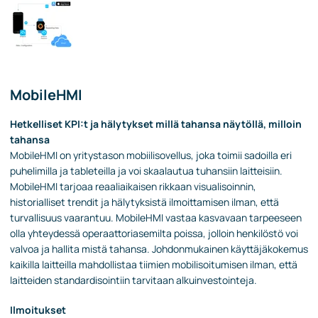
MobileHMI
Hetkelliset KPI:t ja hälytykset millä tahansa näytöllä, milloin
tahansa
MobileHMI on yritystason mobiilisovellus, joka toimii sadoilla eri
puhelimilla ja tableteilla ja voi skaalautua tuhansiin laitteisiin.
MobileHMI tarjoaa reaaliaikaisen rikkaan visualisoinnin,
historialliset trendit ja hälytyksistä ilmoittamisen ilman, että
turvallisuus vaarantuu. MobileHMI vastaa kasvavaan tarpeeseen
olla yhteydessä operaattoriasemilta poissa, jolloin henkilöstö voi
valvoa ja hallita mistä tahansa. Johdonmukainen käyttäjäkokemus
kaikilla laitteilla mahdollistaa tiimien mobilisoitumisen ilman, että
laitteiden standardisointiin tarvitaan alkuinvestointeja.
Ilmoitukset