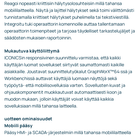
Reagoi nopeasti kriittisiin hälytysolosuhteisiin millä tahansa
mobiililaitteella. Näytä ja lajittel hälytykset sekä toimi välittömästi
tunnistamalla kriittiset hälytykset puhelimella tai tekstiviestillä.
Integroitu tuki operaattorin komennoille auttaa tallentamaan
operaattorin toimenpiteet ja tarjoaa täydelliset tarkastelujäljet ja
säädösten mukaisen raportoinnin.
Mukautuva käyttöliittymä
ICONICSin responsiivinen suunnittelu varmistaa, että kaikki
käyttäjän luomat sovellukset siirtyvät saumattomasti kaikille
asiakkaille. Joustavat suunnittelutyökalut GraphWorX™64:ssä ja
Workbenchissä auttavat käyttäjiä luomaan näyttöjä sekä
työpöytä- että mobiilisovelluksia varten. Sovellusten kuvat ja
ohjauskomponentit muokkautuvat automaattisesti koon ja
muodon mukaan, jolloin käyttäjät voivat käyttää kaikkia
sovelluksiaan millä tahansa laitteella.
uotteen ominaisuudet
Mobiili pääsy
Pääsy HMI- ja SCADA-järjestelmiin millä tahansa mobiililaitteella