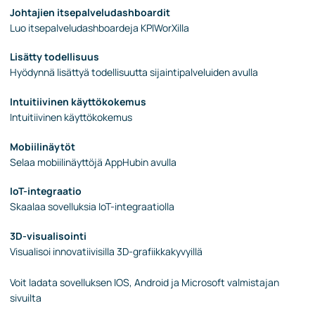
Johtajien itsepalveludashboardit
Luo itsepalveludashboardeja KPIWorXilla
Lisätty todellisuus
Hyödynnä lisättyä todellisuutta sijaintipalveluiden avulla
Intuitiivinen käyttökokemus
Intuitiivinen käyttökokemus
Mobiilinäytöt
Selaa mobiilinäyttöjä AppHubin avulla
IoT-integraatio
Skaalaa sovelluksia IoT-integraatiolla
3D-visualisointi
Visualisoi innovatiivisilla 3D-grafiikkakyvyillä
Voit ladata sovelluksen IOS, Android ja Microsoft valmistajan
sivuilta