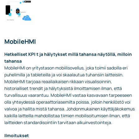
MobileHMI
Hetkelliset KPI:t ja hälytykset millä tahansa näytöllä, milloin
tahansa
MobileHMI on yritystason mobiilisovellus, joka toimii sadoilla eri
puhelimilla ja tableteilla ja voi skaalautua tuhansiin laitteisiin.
MobileHMI tarjoaa reaaliaikaisen rikkaan visualisoinnin,
historialliset trendit ja hälytyksistä ilmoittamisen ilman, että
turvallisuus vaarantuu. MobileHMI vastaa kasvavaan tarpeeseen
olla yhteydessä operaattoriasemilta poissa, jolloin henkilöstö voi
valvoa ja hallita mistä tahansa. Johdonmukainen käyttäjäkokemus
kaikilla laitteilla mahdollistaa tiimien mobilisoitumisen ilman, että
laitteiden standardisointiin tarvitaan alkuinvestointeja.
Ilmoitukset