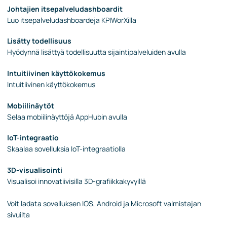
Johtajien itsepalveludashboardit
Luo itsepalveludashboardeja KPIWorXilla
Lisätty todellisuus
Hyödynnä lisättyä todellisuutta sijaintipalveluiden avulla
Intuitiivinen käyttökokemus
Intuitiivinen käyttökokemus
Mobiilinäytöt
Selaa mobiilinäyttöjä AppHubin avulla
IoT-integraatio
Skaalaa sovelluksia IoT-integraatiolla
3D-visualisointi
Visualisoi innovatiivisilla 3D-grafiikkakyvyillä
Voit ladata sovelluksen IOS, Android ja Microsoft valmistajan
sivuilta