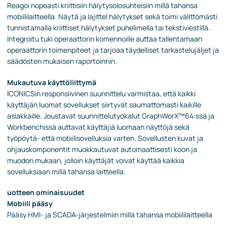
Reagoi nopeasti kriittisiin hälytysolosuhteisiin millä tahansa
mobiililaitteella. Näytä ja lajittel hälytykset sekä toimi välittömästi
tunnistamalla kriittiset hälytykset puhelimella tai tekstiviestillä.
Integroitu tuki operaattorin komennoille auttaa tallentamaan
operaattorin toimenpiteet ja tarjoaa täydelliset tarkastelujäljet ja
säädösten mukaisen raportoinnin.
Mukautuva käyttöliittymä
ICONICSin responsiivinen suunnittelu varmistaa, että kaikki
käyttäjän luomat sovellukset siirtyvät saumattomasti kaikille
asiakkaille. Joustavat suunnittelutyökalut GraphWorX™64:ssä ja
Workbenchissä auttavat käyttäjiä luomaan näyttöjä sekä
työpöytä- että mobiilisovelluksia varten. Sovellusten kuvat ja
ohjauskomponentit muokkautuvat automaattisesti koon ja
muodon mukaan, jolloin käyttäjät voivat käyttää kaikkia
sovelluksiaan millä tahansa laitteella.
uotteen ominaisuudet
Mobiili pääsy
Pääsy HMI- ja SCADA-järjestelmiin millä tahansa mobiililaitteella