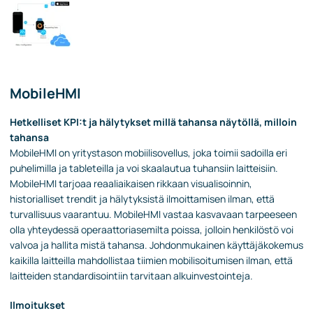
MobileHMI
Hetkelliset KPI:t ja hälytykset millä tahansa näytöllä, milloin
tahansa
MobileHMI on yritystason mobiilisovellus, joka toimii sadoilla eri
puhelimilla ja tableteilla ja voi skaalautua tuhansiin laitteisiin.
MobileHMI tarjoaa reaaliaikaisen rikkaan visualisoinnin,
historialliset trendit ja hälytyksistä ilmoittamisen ilman, että
turvallisuus vaarantuu. MobileHMI vastaa kasvavaan tarpeeseen
olla yhteydessä operaattoriasemilta poissa, jolloin henkilöstö voi
valvoa ja hallita mistä tahansa. Johdonmukainen käyttäjäkokemus
kaikilla laitteilla mahdollistaa tiimien mobilisoitumisen ilman, että
laitteiden standardisointiin tarvitaan alkuinvestointeja.
Ilmoitukset