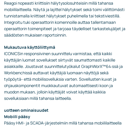
Reagoi nopeasti kriittisiin hälytysolosuhteisiin millä tahansa
mobiililaitteella. Näytä ja lajittel hälytykset sekä toimi välittömästi
tunnistamalla kriittiset hälytykset puhelimella tai tekstiviestillä.
Integroitu tuki operaattorin komennoille auttaa tallentamaan
operaattorin toimenpiteet ja tarjoaa täydelliset tarkastelujäljet ja
säädösten mukaisen raportoinnin.
Mukautuva käyttöliittymä
ICONICSin responsiivinen suunnittelu varmistaa, että kaikki
käyttäjän luomat sovellukset siirtyvät saumattomasti kaikille
asiakkaille. Joustavat suunnittelutyökalut GraphWorX™64:ssä ja
Workbenchissä auttavat käyttäjiä luomaan näyttöjä sekä
työpöytä- että mobiilisovelluksia varten. Sovellusten kuvat ja
ohjauskomponentit muokkautuvat automaattisesti koon ja
muodon mukaan, jolloin käyttäjät voivat käyttää kaikkia
sovelluksiaan millä tahansa laitteella.
uotteen ominaisuudet
Mobiili pääsy
Pääsy HMI- ja SCADA-järjestelmiin millä tahansa mobiililaitteella