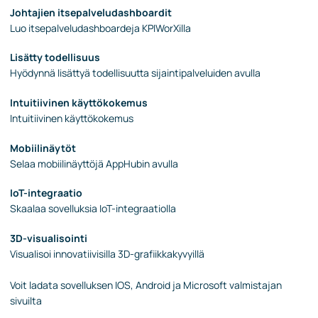
Johtajien itsepalveludashboardit
Luo itsepalveludashboardeja KPIWorXilla
Lisätty todellisuus
Hyödynnä lisättyä todellisuutta sijaintipalveluiden avulla
Intuitiivinen käyttökokemus
Intuitiivinen käyttökokemus
Mobiilinäytöt
Selaa mobiilinäyttöjä AppHubin avulla
IoT-integraatio
Skaalaa sovelluksia IoT-integraatiolla
3D-visualisointi
Visualisoi innovatiivisilla 3D-grafiikkakyvyillä
Voit ladata sovelluksen IOS, Android ja Microsoft valmistajan
sivuilta