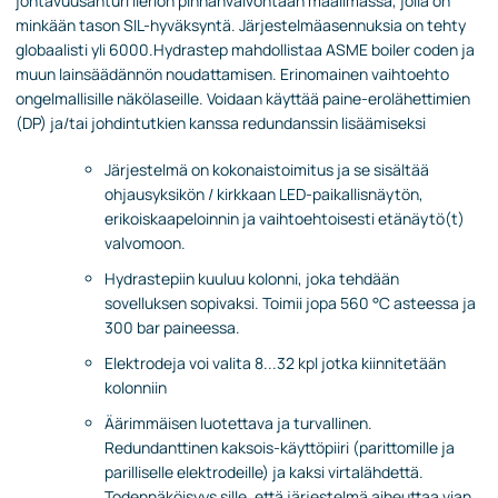
johtavuusanturi lieriön pinnanvalvontaan maailmassa, jolla on
minkään tason SIL-hyväksyntä. Järjestelmäasennuksia on tehty
globaalisti yli 6000.Hydrastep mahdollistaa ASME boiler coden ja
muun lainsäädännön noudattamisen. Erinomainen vaihtoehto
ongelmallisille näkölaseille. Voidaan käyttää paine-erolähettimien
(DP) ja/tai johdintutkien kanssa redundanssin lisäämiseksi
Järjestelmä on kokonaistoimitus ja se sisältää
ohjausyksikön / kirkkaan LED-paikallisnäytön,
erikoiskaapeloinnin ja vaihtoehtoisesti etänäytö(t)
valvomoon.
Hydrastepiin kuuluu kolonni, joka tehdään
sovelluksen sopivaksi. Toimii jopa 560 °C asteessa ja
300 bar paineessa.
Elektrodeja voi valita 8...32 kpl jotka kiinnitetään
kolonniin
Äärimmäisen luotettava ja turvallinen.
Redundanttinen kaksois-käyttöpiiri (parittomille ja
parilliselle elektrodeille) ja kaksi virtalähdettä.
Todennäköisyys sille, että järjestelmä aiheuttaa vian,