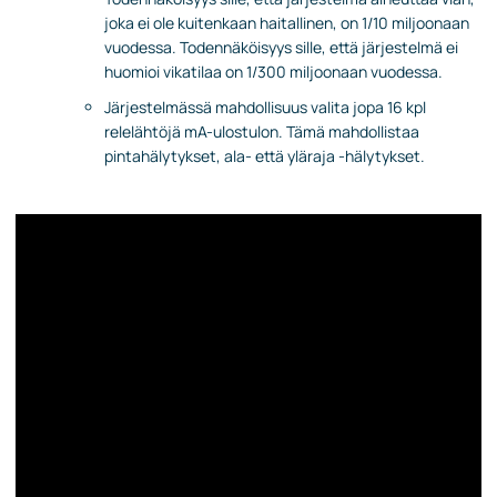
joka ei ole kuitenkaan haitallinen, on 1/10 miljoonaan
vuodessa. Todennäköisyys sille, että järjestelmä ei
huomioi vikatilaa on 1/300 miljoonaan vuodessa.
Järjestelmässä mahdollisuus valita jopa 16 kpl
relelähtöjä mA-ulostulon. Tämä mahdollistaa
pintahälytykset, ala- että yläraja -hälytykset.