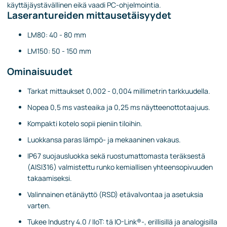
käyttäjäystävällinen eikä vaadi PC-ohjelmointia.
Laserantureiden mittausetäisyydet
LM80: 40 - 80 mm
LM150: 50 - 150 mm
Ominaisuudet
Tarkat mittaukset 0,002 - 0,004 millimetrin tarkkuudella.
Nopea 0,5 ms vasteaika ja 0,25 ms näytteenottotaajuus.
Kompakti kotelo sopii pieniin tiloihin.
Luokkansa paras lämpö- ja mekaaninen vakaus.
IP67 suojausluokka sekä ruostumattomasta teräksestä
(AISI316) valmistettu runko kemiallisen yhteensopivuuden
takaamiseksi.
Valinnainen etänäyttö (RSD) etävalvontaa ja asetuksia
varten.
Tukee Industry 4.0 / IIoT: tä IO-Link®-, erillisillä ja analogisilla