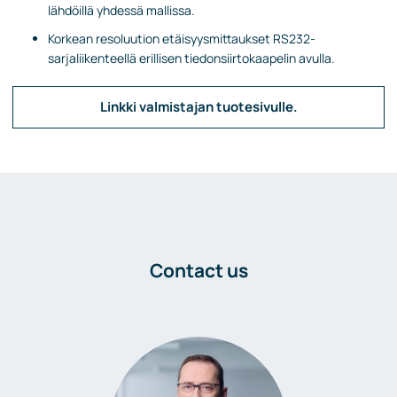
lähdöillä yhdessä mallissa.
Korkean resoluution etäisyysmittaukset RS232-
sarjaliikenteellä erillisen tiedonsiirtokaapelin avulla.
Linkki valmistajan tuotesivulle.
Contact us