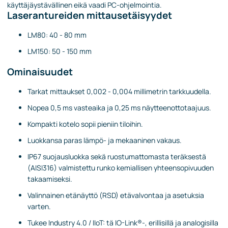
käyttäjäystävällinen eikä vaadi PC-ohjelmointia.
Laserantureiden mittausetäisyydet
LM80: 40 - 80 mm
LM150: 50 - 150 mm
Ominaisuudet
Tarkat mittaukset 0,002 - 0,004 millimetrin tarkkuudella.
Nopea 0,5 ms vasteaika ja 0,25 ms näytteenottotaajuus.
Kompakti kotelo sopii pieniin tiloihin.
Luokkansa paras lämpö- ja mekaaninen vakaus.
IP67 suojausluokka sekä ruostumattomasta teräksestä
(AISI316) valmistettu runko kemiallisen yhteensopivuuden
takaamiseksi.
Valinnainen etänäyttö (RSD) etävalvontaa ja asetuksia
varten.
Tukee Industry 4.0 / IIoT: tä IO-Link®-, erillisillä ja analogisilla