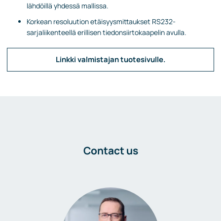
lähdöillä yhdessä mallissa.
Korkean resoluution etäisyysmittaukset RS232-
sarjaliikenteellä erillisen tiedonsiirtokaapelin avulla.
Linkki valmistajan tuotesivulle.
Contact us