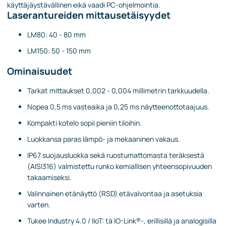
käyttäjäystävällinen eikä vaadi PC-ohjelmointia.
Laserantureiden mittausetäisyydet
LM80: 40 - 80 mm
LM150: 50 - 150 mm
Ominaisuudet
Tarkat mittaukset 0,002 - 0,004 millimetrin tarkkuudella.
Nopea 0,5 ms vasteaika ja 0,25 ms näytteenottotaajuus.
Kompakti kotelo sopii pieniin tiloihin.
Luokkansa paras lämpö- ja mekaaninen vakaus.
IP67 suojausluokka sekä ruostumattomasta teräksestä
(AISI316) valmistettu runko kemiallisen yhteensopivuuden
takaamiseksi.
Valinnainen etänäyttö (RSD) etävalvontaa ja asetuksia
varten.
Tukee Industry 4.0 / IIoT: tä IO-Link®-, erillisillä ja analogisilla