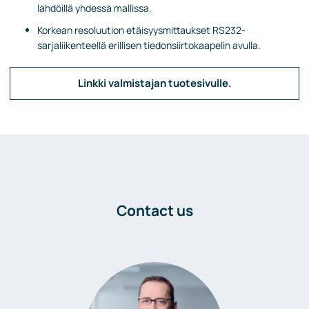
lähdöillä yhdessä mallissa.
Korkean resoluution etäisyysmittaukset RS232-
sarjaliikenteellä erillisen tiedonsiirtokaapelin avulla.
Linkki valmistajan tuotesivulle.
Contact us