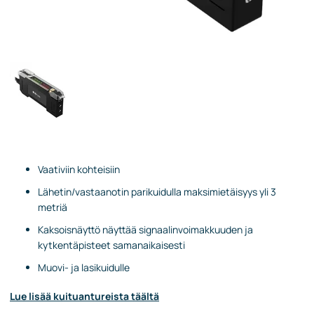
Vaativiin kohteisiin
Lähetin/vastaanotin parikuidulla maksimietäisyys yli 3
metriä
Kaksoisnäyttö näyttää signaalinvoimakkuuden ja
kytkentäpisteet samanaikaisesti
Muovi- ja lasikuidulle
Lue lisää kuituantureista täältä