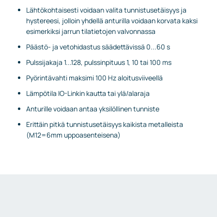
Lähtökohtaisesti voidaan valita tunnistusetäisyys ja
hystereesi, jolloin yhdellä anturilla voidaan korvata kaksi
esimerkiksi jarrun tilatietojen valvonnassa
Päästö- ja vetohidastus säädettävissä 0...60 s
Pulssijakaja 1...128, pulssinpituus 1, 10 tai 100 ms
Pyörintävahti maksimi 100 Hz aloitusviiveellä
Lämpötila IO-Linkin kautta tai ylä/alaraja
Anturille voidaan antaa yksilöllinen tunniste
Erittäin pitkä tunnistusetäisyys kaikista metalleista
(M12=6mm uppoasenteisena)