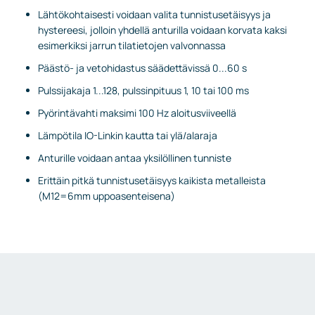
Lähtökohtaisesti voidaan valita tunnistusetäisyys ja
hystereesi, jolloin yhdellä anturilla voidaan korvata kaksi
esimerkiksi jarrun tilatietojen valvonnassa
Päästö- ja vetohidastus säädettävissä 0...60 s
Pulssijakaja 1...128, pulssinpituus 1, 10 tai 100 ms
Pyörintävahti maksimi 100 Hz aloitusviiveellä
Lämpötila IO-Linkin kautta tai ylä/alaraja
Anturille voidaan antaa yksilöllinen tunniste
Erittäin pitkä tunnistusetäisyys kaikista metalleista
(M12=6mm uppoasenteisena)