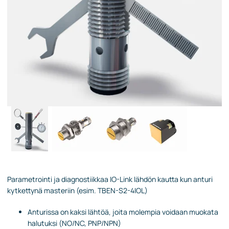
Parametrointi ja diagnostiikkaa IO-Link lähdön kautta kun anturi
kytkettynä masteriin (esim. TBEN-S2-4IOL)
Anturissa on kaksi lähtöä, joita molempia voidaan muokata
halutuksi (NO/NC, PNP/NPN)