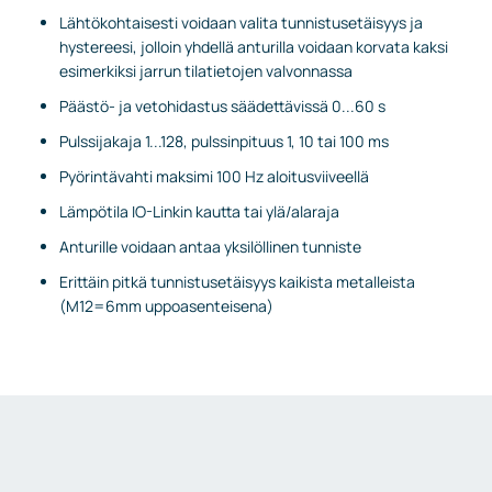
Lähtökohtaisesti voidaan valita tunnistusetäisyys ja
hystereesi, jolloin yhdellä anturilla voidaan korvata kaksi
esimerkiksi jarrun tilatietojen valvonnassa
Päästö- ja vetohidastus säädettävissä 0...60 s
Pulssijakaja 1...128, pulssinpituus 1, 10 tai 100 ms
Pyörintävahti maksimi 100 Hz aloitusviiveellä
Lämpötila IO-Linkin kautta tai ylä/alaraja
Anturille voidaan antaa yksilöllinen tunniste
Erittäin pitkä tunnistusetäisyys kaikista metalleista
(M12=6mm uppoasenteisena)