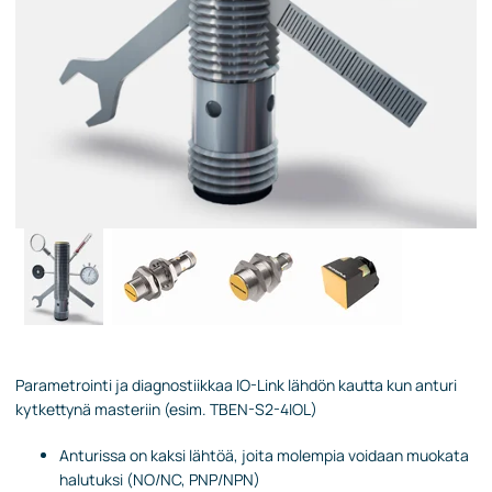
Parametrointi ja diagnostiikkaa IO-Link lähdön kautta kun anturi
kytkettynä masteriin (esim. TBEN-S2-4IOL)
Anturissa on kaksi lähtöä, joita molempia voidaan muokata
halutuksi (NO/NC, PNP/NPN)