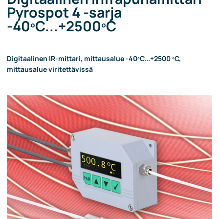
Pyrospot 4 -sarja
-40ºC...+2500ºC
Digitaalinen IR-mittari, mittausalue -40ºC...+2500 ºC,
mittausalue viritettävissä