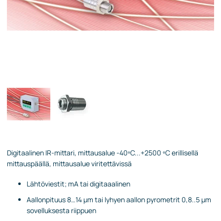
Digitaalinen IR-mittari, mittausalue -40ºC...+2500 ºC erillisellä
mittauspäällä, mittausalue viritettävissä
Lähtöviestit; mA tai digitaaalinen
Aallonpituus 8…14 µm tai lyhyen aallon pyrometrit 0,8..5 µm
sovelluksesta riippuen