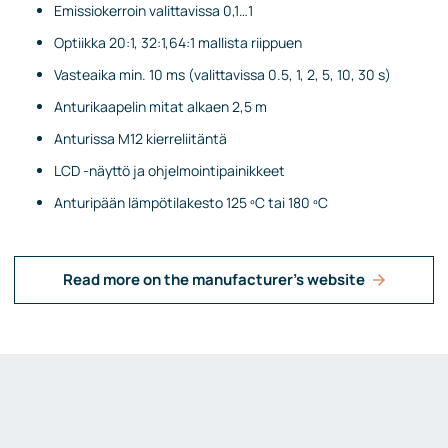
Emissiokerroin valittavissa 0,1…1
Optiikka 20:1, 32:1,64:1 mallista riippuen
Vasteaika min. 10 ms (valittavissa 0.5, 1, 2, 5, 10, 30 s)
Anturikaapelin mitat alkaen 2,5 m
Anturissa M12 kierreliitäntä
LCD -näyttö ja ohjelmointipainikkeet
Anturipään lämpötilakesto 125 ºC tai 180 ºC
Read more on the manufacturer's website