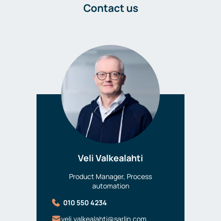
Contact us
Veli Valkealahti
Product Manager, Process
automation
010 550 4234
veli.valkealahti@sarlin.com