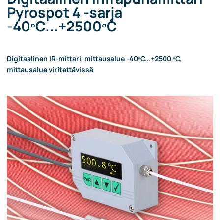
Pyrospot 4 -sarja
-40ºC...+2500ºC
Digitaalinen IR-mittari, mittausalue -40ºC...+2500 ºC,
mittausalue viritettävissä