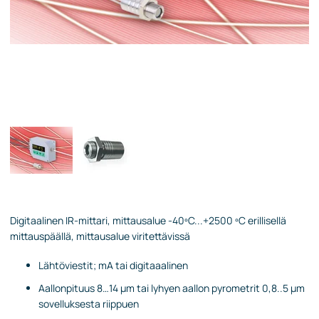
Digitaalinen IR-mittari, mittausalue -40ºC...+2500 ºC erillisellä
mittauspäällä, mittausalue viritettävissä
Lähtöviestit; mA tai digitaaalinen
Aallonpituus 8…14 µm tai lyhyen aallon pyrometrit 0,8..5 µm
sovelluksesta riippuen