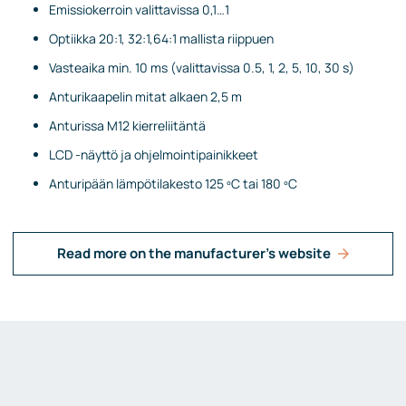
Emissiokerroin valittavissa 0,1…1
Optiikka 20:1, 32:1,64:1 mallista riippuen
Vasteaika min. 10 ms (valittavissa 0.5, 1, 2, 5, 10, 30 s)
Anturikaapelin mitat alkaen 2,5 m
Anturissa M12 kierreliitäntä
LCD -näyttö ja ohjelmointipainikkeet
Anturipään lämpötilakesto 125 ºC tai 180 ºC
Read more on the manufacturer's website