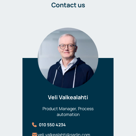
Contact us
Veli Valkealahti
Product Manager, Process
automation
010 550 4234
veli.valkealahti@sarlin.com