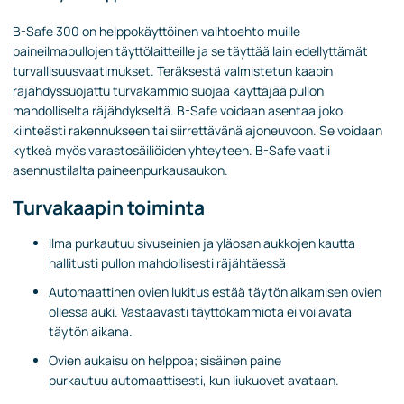
B-Safe 300 on helppokäyttöinen vaihtoehto muille
paineilmapullojen täyttölaitteille ja se täyttää lain edellyttämät
turvallisuusvaatimukset. Teräksestä valmistetun kaapin
räjähdyssuojattu turvakammio suojaa käyttäjää pullon
mahdolliselta räjähdykseltä. B-Safe voidaan asentaa joko
kiinteästi rakennukseen tai siirrettävänä ajoneuvoon. Se voidaan
kytkeä myös varastosäiliöiden yhteyteen. B-Safe vaatii
asennustilalta paineenpurkausaukon.
Turvakaapin toiminta
Ilma purkautuu sivuseinien ja yläosan aukkojen kautta
hallitusti pullon mahdollisesti räjähtäessä
Automaattinen ovien lukitus estää täytön alkamisen ovien
ollessa auki. Vastaavasti täyttökammiota ei voi avata
täytön aikana.
Ovien aukaisu on helppoa; sisäinen paine
purkautuu automaattisesti, kun liukuovet avataan.