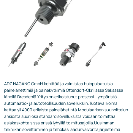
ADZ NAGANO GmbH kehittää ja valmistaa huippulaatuisia
painelähettimiä ja painekytkimiä Ottendorf-Okrillassa Saksassa
lähellä Dresdeniä.Yritys on erikoistunut prosessi-, ympäristö-,
automaatio- ja autoteollisuuden sovelluksiin.Tuotevalikoima
kattaa yli 4000 erilaista painelähetintä.Modulaarisen suunnittelun
ansiosta suuri osa standardisovelluksista voidaan toimittaa
asiakaskohtaisissa erissä lyhyillä toimitusajoilla.Uusimman
tekniikan soveltaminen ja tehokas laadunvalvontajärjestelmä