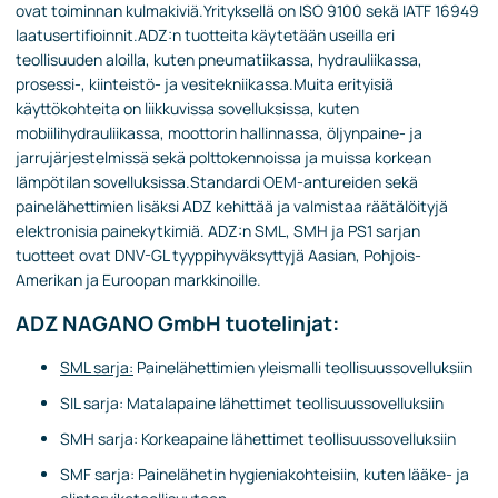
ovat toiminnan kulmakiviä.Yrityksellä on ISO 9100 sekä IATF 16949
laatusertifioinnit.ADZ:n tuotteita käytetään useilla eri
teollisuuden aloilla, kuten pneumatiikassa, hydrauliikassa,
prosessi-, kiinteistö- ja vesitekniikassa.Muita erityisiä
käyttökohteita on liikkuvissa sovelluksissa, kuten
mobiilihydrauliikassa, moottorin hallinnassa, öljynpaine- ja
jarrujärjestelmissä sekä polttokennoissa ja muissa korkean
lämpötilan sovelluksissa.Standardi OEM-antureiden sekä
painelähettimien lisäksi ADZ kehittää ja valmistaa räätälöityjä
elektronisia painekytkimiä. ADZ:n SML, SMH ja PS1 sarjan
tuotteet ovat DNV-GL tyyppihyväksyttyjä Aasian, Pohjois-
Amerikan ja Euroopan markkinoille.
ADZ NAGANO GmbH tuotelinjat:
SML sarja:
Painelähettimien yleismalli teollisuussovelluksiin
SIL sarja: Matalapaine lähettimet teollisuussovelluksiin
SMH sarja: Korkeapaine lähettimet teollisuussovelluksiin
SMF sarja: Painelähetin hygieniakohteisiin, kuten lääke- ja