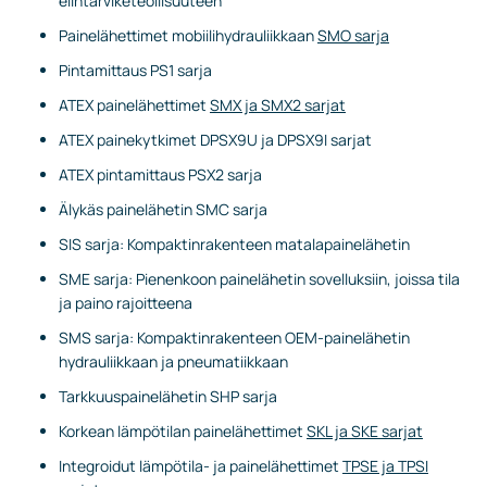
elintarviketeollisuuteen
Painelähettimet mobiilihydrauliikkaan
SMO sarja
Pintamittaus PS1 sarja
ATEX painelähettimet
SMX ja SMX2 sarjat
ATEX painekytkimet DPSX9U ja DPSX9I sarjat
ATEX pintamittaus PSX2 sarja
Älykäs painelähetin SMC sarja
SIS sarja: Kompaktinrakenteen matalapainelähetin
SME sarja: Pienenkoon painelähetin sovelluksiin, joissa tila
ja paino rajoitteena
SMS sarja: Kompaktinrakenteen OEM-painelähetin
hydrauliikkaan ja pneumatiikkaan
Tarkkuuspainelähetin SHP sarja
Korkean lämpötilan painelähettimet
SKL ja SKE sarjat
Integroidut lämpötila- ja painelähettimet
TPSE ja TPSI